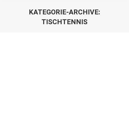
KATEGORIE-ARCHIVE:
TISCHTENNIS
Sie befinden sich hier:
Die Rückrunde beginnt!
Tischtennis
Von
VfR
22. Januar 2019
Mannschaft: 9:1 Sieg gegen Ellerbeker TV Kiel 2
Frohes neues Jahr! Wir haben lange nichts mehr von
uns hören lassen. Das war aber nur der ganz normale
Wahnsinn vor Weihnachten.…
Die Dritte hält sich, die Erste rutscht