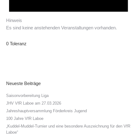
Hinweis
Es sind keine anstehenden Veranstaltungen vorhanden.
0 Toleranz
Neueste Beiträge
Saisonvorbereitung Liga
JHV VfR Laboe am 27.03.2026
Jahreshauptversammlung Förderkreis Jugend
100 Jahre VfR Laboe
„Kuddel-Muddel-Turnier und eine besondere Auszeichnung für den VfR
Laboe“