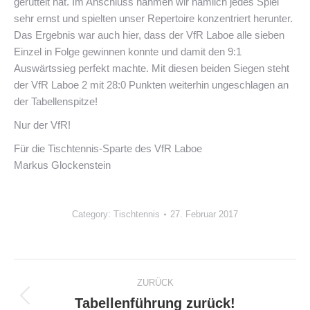
gerüttelt hat. Im Anschluss nahmen wir nämlich jedes Spiel
sehr ernst und spielten unser Repertoire konzentriert herunter.
Das Ergebnis war auch hier, dass der VfR Laboe alle sieben
Einzel in Folge gewinnen konnte und damit den 9:1
Auswärtssieg perfekt machte. Mit diesen beiden Siegen steht
der VfR Laboe 2 mit 28:0 Punkten weiterhin ungeschlagen an
der Tabellenspitze!
Nur der VfR!
Für die Tischtennis-Sparte des VfR Laboe
Markus Glockenstein
Category:
Tischtennis
27. Februar 2017
Kommentarnavigation
ZURÜCK
Tabellenführung zurück!
Vorheriger