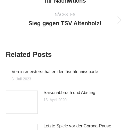
für Nachwuchs
Beitrag:
NÄCHSTES
Sieg gegen TSV Altenholz!
Nächster
Beitrag:
Related Posts
Vereinsmeisterschaften der Tischtennissparte
6. Juli 2023
Saisonabbruch und Abstieg
15. April 2020
Letzte Spiele vor der Corona-Pause