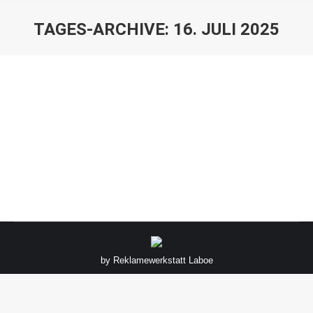
TAGES-ARCHIVE:
16. JULI 2025
Sie befinden sich hier:
Aktion „sauberer Sportplatz“
Allgemein
Von
jomima
16. Juli 2025
by
Reklamewerkstatt Laboe