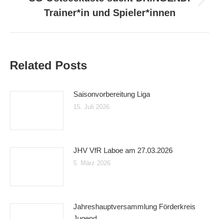
Nächster
Trainer*in und Spieler*innen
Beitrag:
Related Posts
Saisonvorbereitung Liga
15. Juli 2026
JHV VfR Laboe am 27.03.2026
5. März 2026
Jahreshauptversammlung Förderkreis
Jugend