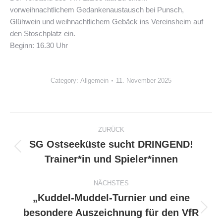
vorweihnachtlichem Gedankenaustausch bei Punsch,
Glühwein und weihnachtlichem Gebäck ins Vereinsheim auf
den Stoschplatz ein.
Beginn: 16.30 Uhr
Category:
Allgemein
11. November 2025
Kommentarnavigation
ZURÜCK
SG Ostseeküste sucht DRINGEND!
Vorheriger
Trainer*in und Spieler*innen
Beitrag:
NÄCHSTES
„Kuddel-Muddel-Turnier und eine
besondere Auszeichnung für den VfR
Nächster