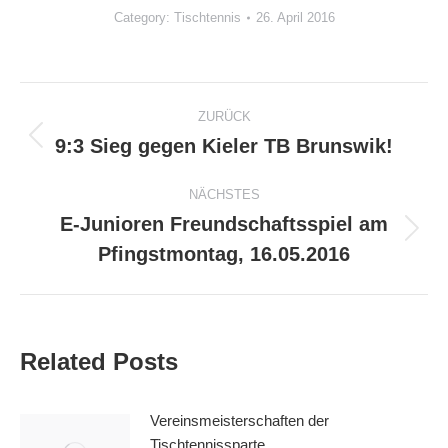
Category:
Tischtennis
26. April 2016
Kommentarnavigation
ZURÜCK
9:3 Sieg gegen Kieler TB Brunswik!
Vorheriger
Beitrag:
NÄCHSTES
E-Junioren Freundschaftsspiel am
Nächster
Pfingstmontag, 16.05.2016
Beitrag:
Related Posts
Vereinsmeisterschaften der
Tischtennissparte