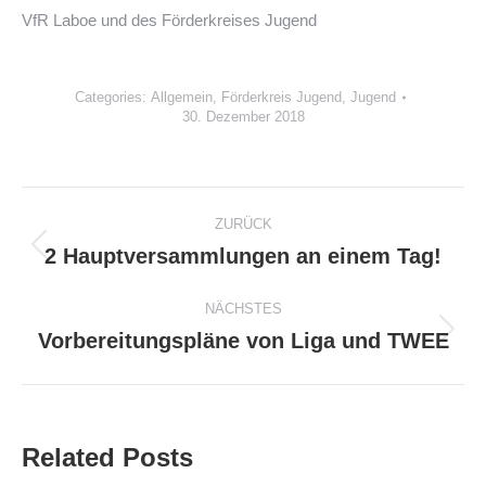
VfR Laboe und des Förderkreises Jugend
Categories:
Allgemein
,
Förderkreis Jugend
,
Jugend
30. Dezember 2018
Kommentarnavigation
ZURÜCK
2 Hauptversammlungen an einem Tag!
Vorheriger
Beitrag:
NÄCHSTES
Vorbereitungspläne von Liga und TWEE
Nächster
Beitrag:
Related Posts