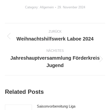
Category:
Allgemein
29. November 2024
Kommentarnavigation
ZURÜCK
Weihnachtshilfswerk Laboe 2024
Vorheriger
Beitrag:
NÄCHSTES
Jahreshauptversammlung Förderkreis
Nächster
Jugend
Beitrag:
Related Posts
Saisonvorbereitung Liga