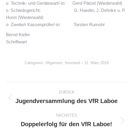
o Technik- und Gerätewart/-in: Gerd Pätzel (Wiederwahl)
o Schiedsgericht: G. Haeder, J. Dehnke u. P.
Horst (Wiederwahl)
o Zweite/r Kassenprüfer/-in: Torsten Rumohr
Bernd Kiefer
Schriftwart
Categories:
Allgemein
,
Vorstand
11. März 2018
Kommentarnavigation
ZURÜCK
Jugendversammlung des VfR Laboe
Vorheriger
Beitrag:
NÄCHSTES
Doppelerfolg für den VfR Laboe!
Nächster
Beitrag: