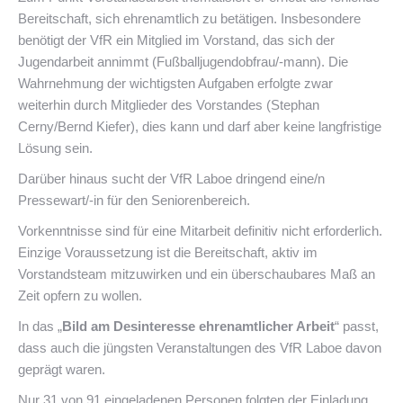
Bereitschaft, sich ehrenamtlich zu betätigen. Insbesondere
benötigt der VfR ein Mitglied im Vorstand, das sich der
Jugendarbeit annimmt (Fußballjugendobfrau/-mann). Die
Wahrnehmung der wichtigsten Aufgaben erfolgte zwar
weiterhin durch Mitglieder des Vorstandes (Stephan
Cerny/Bernd Kiefer), dies kann und darf aber keine langfristige
Lösung sein.
Darüber hinaus sucht der VfR Laboe dringend eine/n
Pressewart/-in für den Seniorenbereich.
Vorkenntnisse sind für eine Mitarbeit definitiv nicht erforderlich.
Einzige Voraussetzung ist die Bereitschaft, aktiv im
Vorstandsteam mitzuwirken und ein überschaubares Maß an
Zeit opfern zu wollen.
In das „
Bild am Desinteresse ehrenamtlicher Arbeit
“ passt,
dass auch die jüngsten Veranstaltungen des VfR Laboe davon
geprägt waren.
Nur 31 von 91 eingeladenen Personen folgten der Einladung