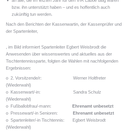
an alle, die im letzten Jahr für den VfR Laboe tätig waren
bzw. ihn unterstützt haben – und es hoffentlich auch
zukünftig tun werden.
Nach den Berichten der Kassenwartin, der Kassenprüfer und
der Spartenleiter,
, im Bild informiert Spartenleiter Egbert Weisbrodt die
Anwesenden über wissenswertes und aktuelles aus der
Tischtentennissparte, folgten die Wahlen mit nachfolgenden
Ergebnissen:
o 2. Vorsitzende/r: Werner Holtfreter
(Wiederwahl)
o Kassenwart/-in: Sandra Schulz
(Wiederwahl)
o Fußballobfrau/-mann:
Ehrenamt unbesetzt
o Pressewart/-in Senioren:
Ehrenamt unbesetzt
o Spartenleiter/-in Tischtennis: Egbert Weisbrodt
(Wiederwahl)