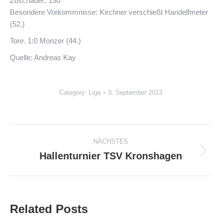
Zuschauer: 130
Besondere Vorkommnisse: Kirchner verschießt Handelfmeter
(52.)
Tore. 1:0 Monzer (44.)
Quelle: Andreas Kay
Category:
Liga
3. September 2013
Kommentarnavigation
NÄCHSTES
Hallenturnier TSV Kronshagen
Nächster
Beitrag:
Related Posts