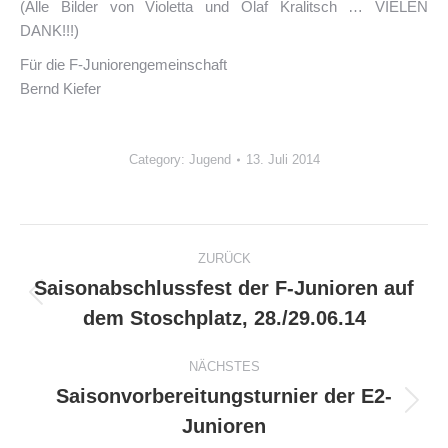
(Alle Bilder von Violetta und Olaf Kralitsch … VIELEN
DANK!!!)
Für die F-Juniorengemeinschaft
Bernd Kiefer
Category:
Jugend
13. Juli 2014
Kommentarnavigation
ZURÜCK
Saisonabschlussfest der F-Junioren auf
Vorheriger
dem Stoschplatz, 28./29.06.14
Beitrag:
NÄCHSTES
Saisonvorbereitungsturnier der E2-
Nächster
Junioren
Beitrag: