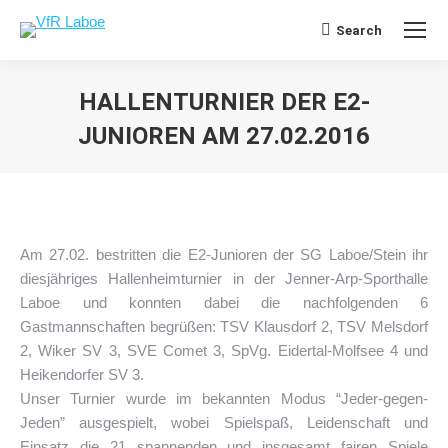
Search
Search:
HALLENTURNIER DER E2-
JUNIOREN AM 27.02.2016
Sie befinden sich hier:
Am 27.02. bestritten die E2-Junioren der SG Laboe/Stein ihr
diesjähriges Hallenheimturnier in der Jenner-Arp-Sporthalle
Laboe und konnten dabei die nachfolgenden 6
Gastmannschaften begrüßen: TSV Klausdorf 2, TSV Melsdorf
2, Wiker SV 3, SVE Comet 3, SpVg. Eidertal-Molfsee 4 und
Heikendorfer SV 3.
Unser Turnier wurde im bekannten Modus “Jeder-gegen-
Jeden” ausgespielt, wobei Spielspaß, Leidenschaft und
Einsatz die 21 spannenden und insgesamt fairen Spiele