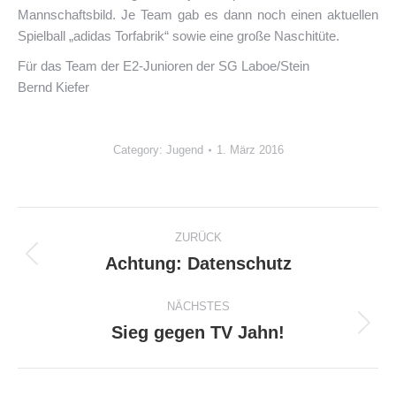
Mannschaftsbild. Je Team gab es dann noch einen aktuellen
Spielball „adidas Torfabrik“ sowie eine große Naschitüte.
Für das Team der E2-Junioren der SG Laboe/Stein
Bernd Kiefer
Category:
Jugend
1. März 2016
Kommentarnavigation
ZURÜCK
Achtung: Datenschutz
Vorheriger
Beitrag:
NÄCHSTES
Sieg gegen TV Jahn!
Nächster
Beitrag: