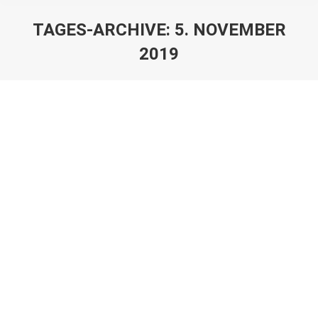
TAGES-ARCHIVE:
5. NOVEMBER
2019
Sie befinden sich hier:
Sieg und Niederlage
Tischtennis
Von
VfR
5. November 2019
1. Mannschaft: 9:2 Sieg gegen Ellerbeker TV Kiel 4.
Mannschaft: 1:8 Niederlage gegen TSV Kronshagen 5
Guten Tag! Diese Woche gab es nur zwei Spiele. Die
erste Mannschaft war in…