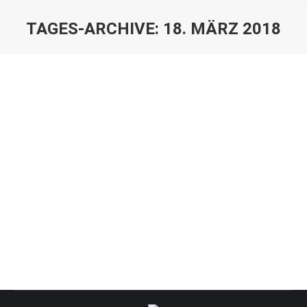
TAGES-ARCHIVE:
18. MÄRZ 2018
Sie befinden sich hier:
Zwei Siege, eine Niederlage!
Tischtennis
Von
VfR
18. März 2018
2. Mannschaft: 9:2 Sieg gegen Wellingdorfer TV 2 2.
Mannschaft: 9:0 Sieg gegen Gettorfer TV 2 3.
Mannschaft: 2:9 Niederlage gegen SG Holsatia-Adler
Kiel Moin Sportsfreunde! Drei Spiele gab es…