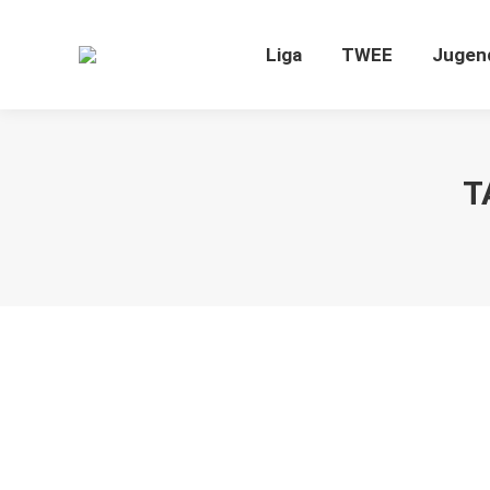
Liga
TWEE
Jugen
T
Der VfR Laboe sucht ab sofort Pächt
Fans
Von
VfR
22. Februar 2016