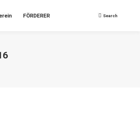
erein
FÖRDERER
Search
Search:
16