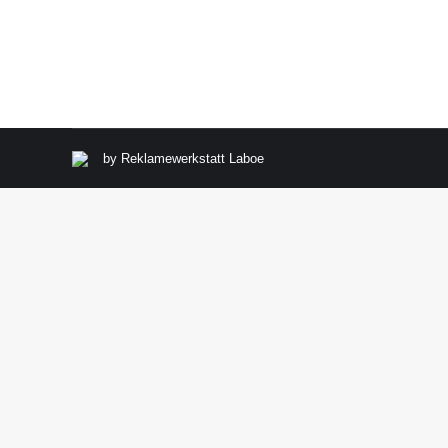
Der VfR Laboe sucht zu sofort eine/n Pächter/-in für
sonstige Veranstaltungen oder Spieleabende können 
by
Reklamewerkstatt Laboe