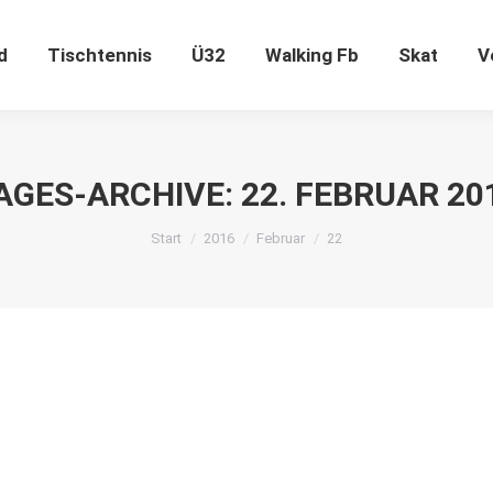
d
Tischtennis
Ü32
Walking Fb
Skat
V
AGES-ARCHIVE:
22. FEBRUAR 20
Sie befinden sich hier:
Start
2016
Februar
22
er für das Vereinsheim