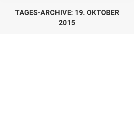
TAGES-ARCHIVE:
19. OKTOBER
2015
Sie befinden sich hier:
Starker Auftritt im Spitzenspiel!
Tischtennis
Von
VfR
19. Oktober 2015
In dieser Saison fand das Spitzenspiel unerwartet früh
bereits am vierten Spieltag statt. Als Gegner standen
sich am 15.10.2015 der VfR Laboe und TuS
Hasseldieksdamm/Mettemhof, in der Jenner-Arp-
Sporthalle in Laboe gegenüber. Beide…