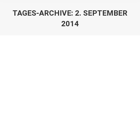
TAGES-ARCHIVE:
2. SEPTEMBER
2014
Sie befinden sich hier:
Saisonvorbereitungsturnier der E2-
Junioren
Jugend
Von
jomima
2. September 2014
Am Samstag, 23.08.2014, trafen sich um 10.00 Uhr die
E2-Junioren der SG Laboe/Stein mit 3
Gastmannschaften auf dem Stoschplatz, um ein
Saisonvorbereitungsturnier auszuspielen. Begrüßen
konnten wir dabei: o TSV Klausdorf…