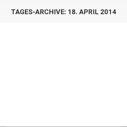
TAGES-ARCHIVE:
18. APRIL 2014
Sie befinden sich hier:
VfR (AH) gewinnt 6:3 gegen Stein
Ü32
Von
db
18. April 2014
Nach der Schlappe vom vergangenen Wochenende
haben sich die „Alten Herren“ im gestrigen
Donnerstagspiel auf dem Stosch ganz anders
präsentiert. Der TSV Stein wurde verdient mit 6:3
besiegt. VfR Laboe: Heiko Th., Heiko…