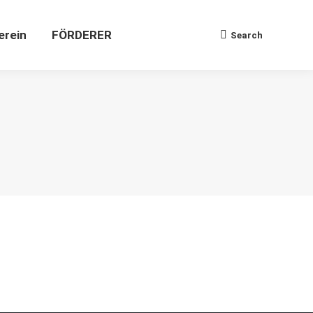
Verein
FÖRDERER
Search
Search:
erein
FÖRDERER
Search
Search: