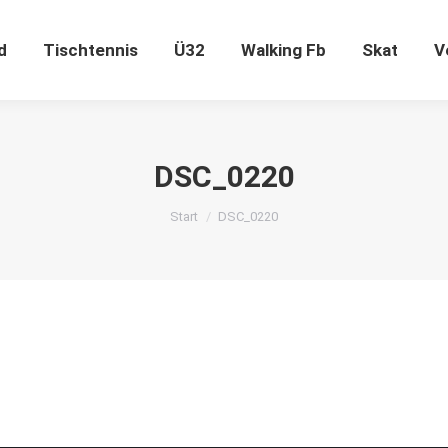
ugend
Tischtennis
Ü32
Walking Fb
Skat
d
Tischtennis
Ü32
Walking Fb
Skat
V
DSC_0220
Sie befinden sich hier:
Start
DSC_0220