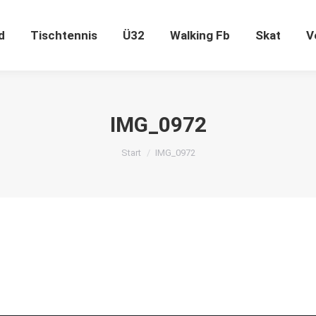
ugend
Tischtennis
Ü32
Walking Fb
Skat
d
Tischtennis
Ü32
Walking Fb
Skat
V
IMG_0972
Sie befinden sich hier:
Start
IMG_0972