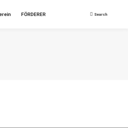
Verein
FÖRDERER
Search
Search:
erein
FÖRDERER
Search
Search: