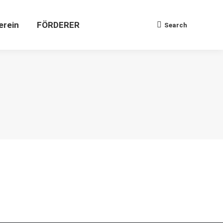
Verein
FÖRDERER
Search
Search:
erein
FÖRDERER
Search
Search: