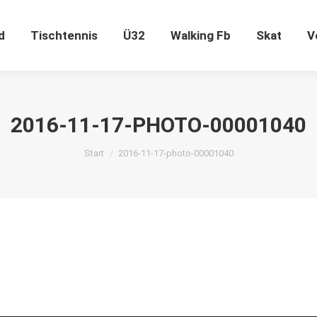
ugend
Tischtennis
Ü32
Walking Fb
Skat
d
Tischtennis
Ü32
Walking Fb
Skat
V
2016-11-17-PHOTO-00001040
Sie befinden sich hier:
Start
2016-11-17-photo-00001040