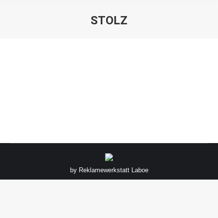
STOLZ
Sie befinden sich hier:
by
Reklamewerkstatt Laboe