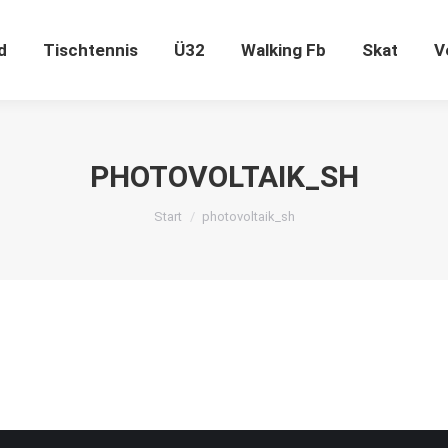
ugend
Tischtennis
Ü32
Walking Fb
Skat
d
Tischtennis
Ü32
Walking Fb
Skat
V
PHOTOVOLTAIK_SH
Sie befinden sich hier:
Start
photovoltaik_sh