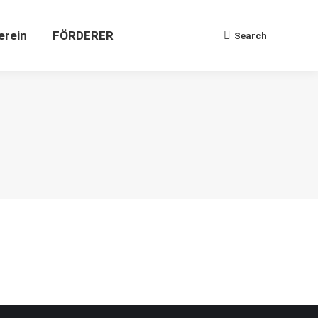
Verein
FÖRDERER
Search
Search:
erein
FÖRDERER
Search
Search: