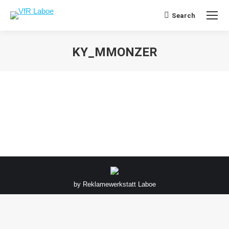
Search
Search:
KY_MMONZER
Sie befinden sich hier:
by
Reklamewerkstatt Laboe