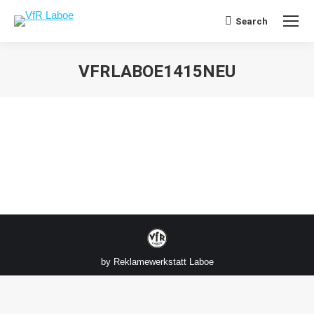
Search
Search:
VFRLABOE1415NEU
Sie befinden sich hier:
by
Reklamewerkstatt Laboe