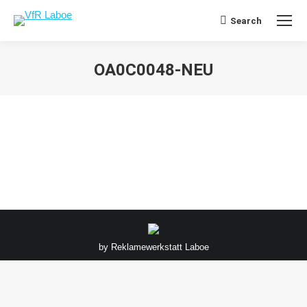
Search
Search:
OA0C0048-NEU
Sie befinden sich hier:
by
Reklamewerkstatt Laboe