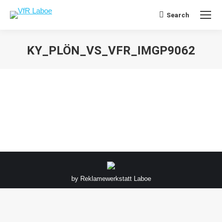
Search
Search:
KY_PLÖN_VS_VFR_IMGP9062
Sie befinden sich hier:
by
Reklamewerkstatt Laboe