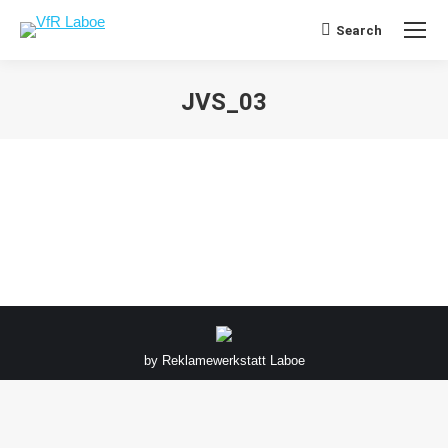
Search
Search:
JVS_03
Sie befinden sich hier:
by
Reklamewerkstatt Laboe