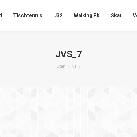
ugend
Tischtennis
Ü32
Walking Fb
Skat
d
Tischtennis
Ü32
Walking Fb
Skat
V
JVS_7
Sie befinden sich hier:
Start
jvs_7