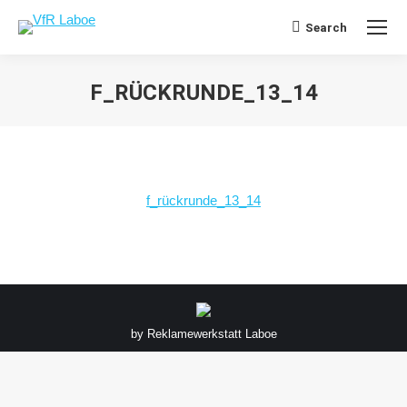
Search
Search:
F_RÜCKRUNDE_13_14
Sie befinden sich hier:
f_rückrunde_13_14
by
Reklamewerkstatt Laboe