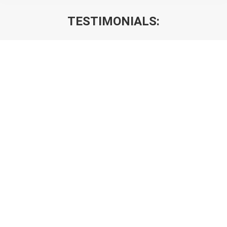
TESTIMONIALS:
Sie befinden sich hier: