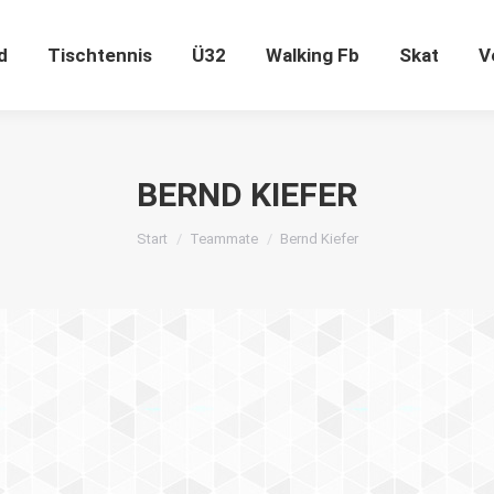
ugend
Tischtennis
Ü32
Walking Fb
Skat
d
Tischtennis
Ü32
Walking Fb
Skat
V
BERND KIEFER
Sie befinden sich hier:
Start
Teammate
Bernd Kiefer