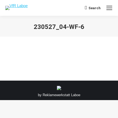
Search
Search:
230527_04-WF-6
Sie befinden sich hier:
by
Reklamewerkstatt Laboe