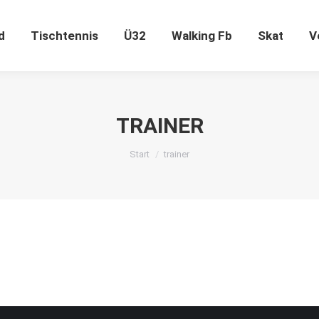
ugend
Tischtennis
Ü32
Walking Fb
Skat
d
Tischtennis
Ü32
Walking Fb
Skat
V
TRAINER
Sie befinden sich hier:
Start
trainer