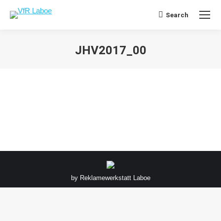
Search
Search:
JHV2017_00
Sie befinden sich hier:
by
Reklamewerkstatt Laboe