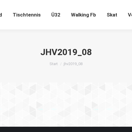
ugend
Tischtennis
Ü32
Walking Fb
Skat
d
Tischtennis
Ü32
Walking Fb
Skat
V
JHV2019_08
Sie befinden sich hier:
Start
jhv2019_08