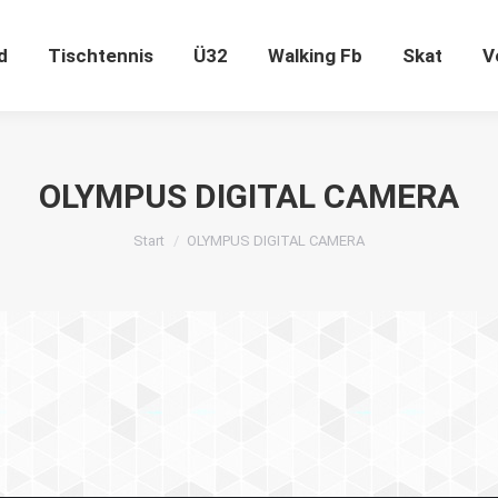
ugend
Tischtennis
Ü32
Walking Fb
Skat
d
Tischtennis
Ü32
Walking Fb
Skat
V
OLYMPUS DIGITAL CAMERA
Sie befinden sich hier:
Start
OLYMPUS DIGITAL CAMERA