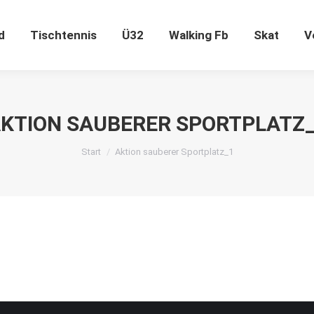
ugend
Tischtennis
Ü32
Walking Fb
Skat
d
Tischtennis
Ü32
Walking Fb
Skat
V
KTION SAUBERER SPORTPLATZ
Sie befinden sich hier:
Start
Aktion sauberer Sportplatz_1