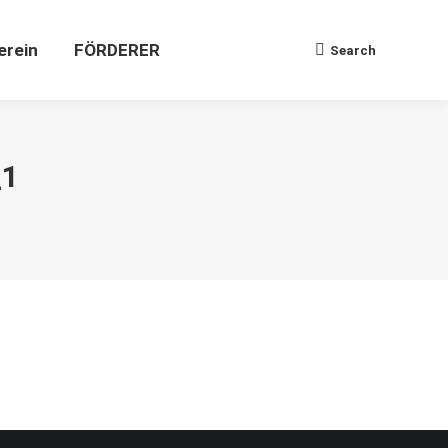
Verein
FÖRDERER
Search
Search:
erein
FÖRDERER
Search
Search:
_1